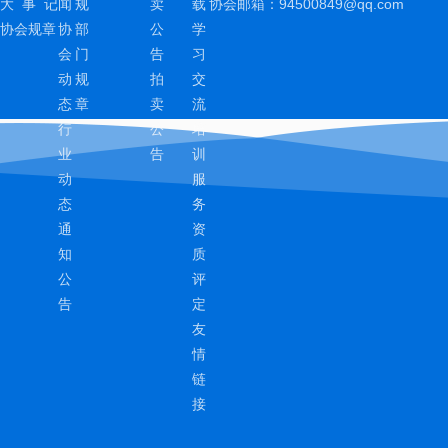
大 事 记
闻
规
卖
载
协会邮箱：
94500849@qq.com
协会规章
协
部
公
学
会
门
告
习
动
规
拍
交
态
章
卖
流
行
公
培
业
告
训
动
服
态
务
通
资
知
质
公
评
告
定
友
情
链
接