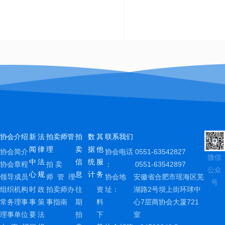
协会介绍
新
法
拍卖师管
拍
数
其
联系我们
闻
律
理
卖
据
他
协会简介
协会电话
0551-63542827
微信
中
法
信
统
服
协会章程
拍 卖
：
0551-63542897
公众
心
规
息
计
务
领导成员
师 管 理
协会地
安徽省合肥市瑶海区芜
号
组织机构
时
政
拍卖师办
往
资
址：
湖路2号坝上街环球中
常务理事
事
策
事指南
期
料
心7层商协会大厦721
理事单位
要
法
拍
下
室