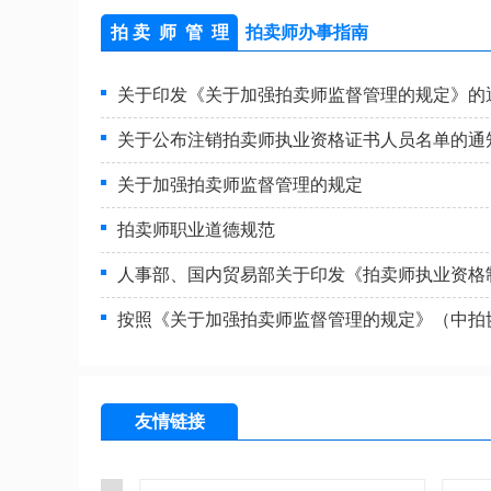
拍 卖 师 管 理
拍卖师办事指南
杰拍卖有限公司
安徽盘龙拍卖
关于印发《关于加强拍卖师监督管理的规定》的
拍卖有限公司是经安徽
安徽盘龙企业拍卖集团
准，全国范围内综合拍
是经安徽省商务厅批准
关于公布注销拍卖师执业资格证书人员名单的通
《中国…
监督管理局核准…
关于加强拍卖师监督管理的规定
虹拍卖有限公司
拍卖师职业道德规范
安徽方圆
拍卖有限公司是经安徽
安徽方圆拍卖有限公司
人事部、国内贸易部关于印发《拍卖师执业资格
批准,在安庆市工商行
省经济贸易委员会批准
注册成…
2002年7月注册…
按照《关于加强拍卖师监督管理的规定》（中拍协[2
友情链接