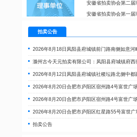
安徽省拍卖协会第二届
安徽省拍卖协会第一届
拍卖公告
2026年8月18日凤阳县府城镇前门路南侧如意
滁州古今天元拍卖有限公司：凤阳县府城镇府西
淘拍卖有限公司
安徽拓辉拍卖
2026年8月12日凤阳县府城镇社稷坛路北侧中
拍卖有限公司是一家‌注
安徽拓辉拍卖有限公司
0万元‌、‌2025年7月成
省商务厅批准并颁发《
2026年8月20日合肥市庐阳区宿州路4号富世广
经营许可证》，…
2026年8月20日合肥市庐阳区宿州路4号富世广
2026年8月20日合肥市庐阳区红星路55号富世
桥拍卖有限责任公司
安徽天源辅拍
拍卖公司是经安徽省商
安徽天源辅拍网络科技
拍卖公告
成立的一家综合拍卖公
公司成立于2019年1月
中国拍…
册地址：…