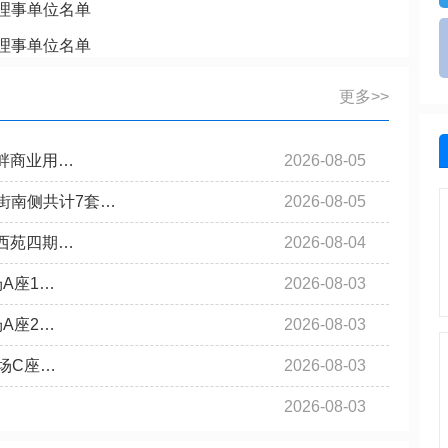
理事单位名单
理事单位名单
更多>>
河畔商业用…
2026-08-05
街南侧共计7套…
2026-08-05
安徽银桥
都西苑四期…
2026-08-04
是经安徽
安徽银桥拍卖有限责任公司，公
拍卖行业
司成立于1998年，现办公地点
场A座1…
2026-08-03
位于铜陵市财…
场A座2…
2026-08-03
广场C座…
2026-08-03
安徽诚桥
服务有限
公司运用现代企业管理模式，实
2026-08-03
16日，注
行总公司负责制，具有完整的组
织机构和完善的…