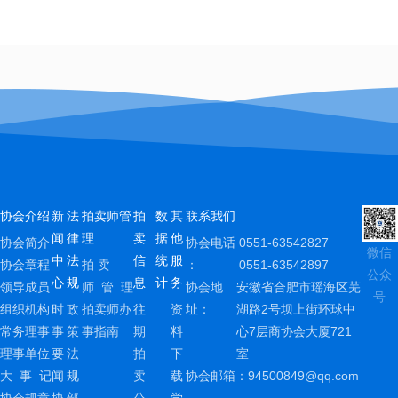
协会介绍
新
法
拍卖师管
拍
数
其
联系我们
闻
律
理
卖
据
他
协会简介
协会电话
0551-63542827
微信
中
法
信
统
服
协会章程
拍 卖
：
0551-63542897
公众
心
规
息
计
务
领导成员
师 管 理
协会地
安徽省合肥市瑶海区芜
号
组织机构
时
政
拍卖师办
往
资
址：
湖路2号坝上街环球中
常务理事
事
策
事指南
期
料
心7层商协会大厦721
理事单位
要
法
拍
下
室
大 事 记
闻
规
卖
载
协会邮箱：
94500849@qq.com
协会规章
协
部
公
学