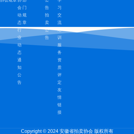
会
门
告
习
动
规
拍
交
态
章
卖
流
行
公
培
业
告
训
动
服
态
务
通
资
知
质
公
评
告
定
友
情
链
接
Copyright © 2024 安徽省拍卖协会 版权所有