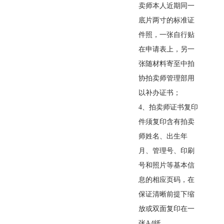
卖师本人近期同一
底片两寸的标准证
件照，一张自行贴
在申请表上，另一
张随材料寄至中拍
协拍卖师管理部用
以补办证书；
4
、拍卖师证书复印
件须复印含有拍卖
师姓名、出生年
月、管理号、印刷
号和照片等基本信
息的相应页码，在
保证清晰前提下缩
放或双面复印在一
张
A4
纸。