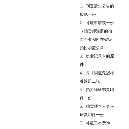
1
、刊登遗失公告的
报纸一份；
2
、补证申请表一份
（拍卖师注册的拍
卖企业和所在省级
拍协加盖公章）；
3
、执业记录卡的
原
件
；
4
、两寸同底免冠标
准近照二张；
5
、拍卖师证书复印
件一份；
6
、拍卖师本人身份
证复印件一份；
7
、补证工本费
20