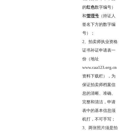
的
红色
数字编号）
和
管理号
（持证人
签名下方的数字编
号）；
2
、拍卖师执业资格
证书补证申请表一
份（地址
www.caa123.org.cn
资料下载栏），为
保证拍卖师档案信
息的清晰、准确、
完整和清洁，申请
表中的基本信息须
机打，不可手写；
3
、两张照片须是拍