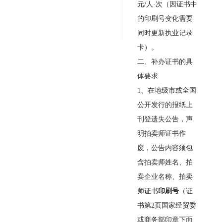
元
/
人·次（因证书中
的印刷号变化需要
同时更新执业记录
卡）。
二、补办证书的具
体要求
1
、在地级市或全国
公开发行的报纸上
刊登遗失公告，声
明拍卖师证书作
废，公告内容须包
含拍卖师姓名、拍
卖企业名称、拍卖
师证书
印刷号
（证
书第
2
页国家经贸委
或商务部印章下面