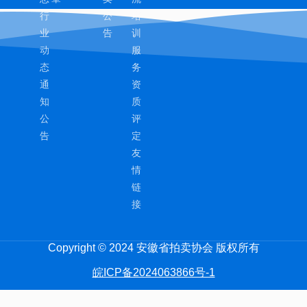
行
公
培
业
告
训
动
服
态
务
通
资
知
质
公
评
告
定
友
情
链
接
Copyright © 2024 安徽省拍卖协会 版权所有
皖ICP备2024063866号-1