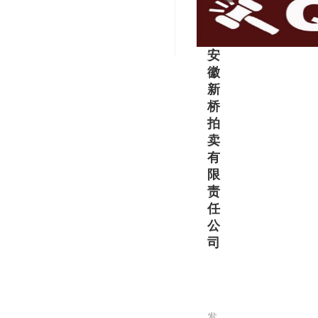
注
册
资
安
本
徽
100
新
万
桥
元‌、‌
拍
2025
卖
年
有
7
限
月
责
成
任
立…
公
司
安
徽
新
发