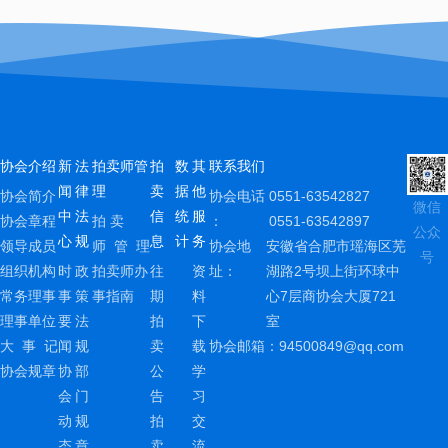
铜
陵
市
财…
协会介绍
新
法
拍卖师管
拍
数
其
联系我们
闻
律
理
卖
据
他
协会简介
协会电话
0551-63542827
微信
中
法
信
统
服
协会章程
拍 卖
：
0551-63542897
公众
心
规
息
计
务
领导成员
师 管 理
协会地
安徽省合肥市瑶海区芜
号
组织机构
时
政
拍卖师办
往
资
址：
湖路2号坝上街环球中
常务理事
事
策
事指南
期
料
心7层商协会大厦721
理事单位
要
法
拍
下
室
大 事 记
闻
规
卖
载
协会邮箱：
94500849@qq.com
协会规章
协
部
公
学
会
门
告
习
动
规
拍
交
态
章
卖
流