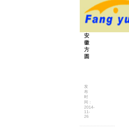
限
公
司
是
经
安
安
徽
徽
方
省
圆
商
务
安
厅
徽
批
方
准，
发
圆
省
布
拍
时
市
间：
卖
场
2014-
有
监
11-
26
限
督
公
管