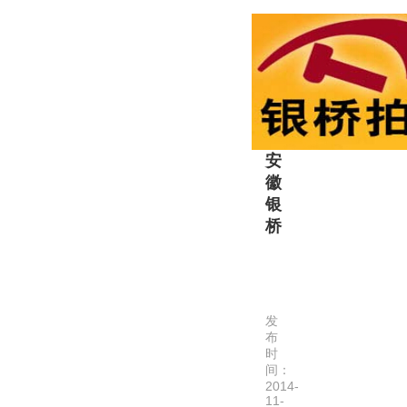
司
理
是
局
原
核
安
准…
徽
省
经
安
济
徽
贸
银
易
桥
委
员
安
会
徽
批
银
准，
发
桥
于
布
拍
时
2002
间：
卖
年
2014-
有
7
11-