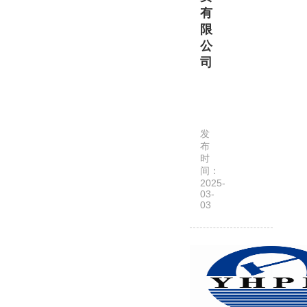
有
家
限
综
公
合
司
拍
卖
宿
公
州
司，
人
现
发
杰
为
布
拍
时
中
间：
卖
国
2025-
有
拍…
03-
03
限
公
司
是
经
安
徽