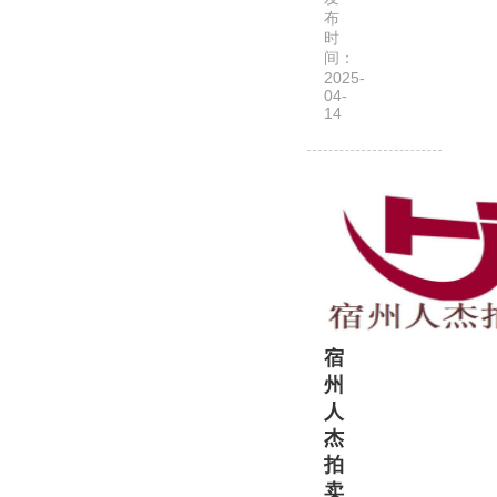
桥
布
拍
时
间：
卖
2025-
公
04-
14
司
是
经
安
徽
省
商
务
厅
宿
批
州
准
人
成
杰
立
拍
的
卖
一