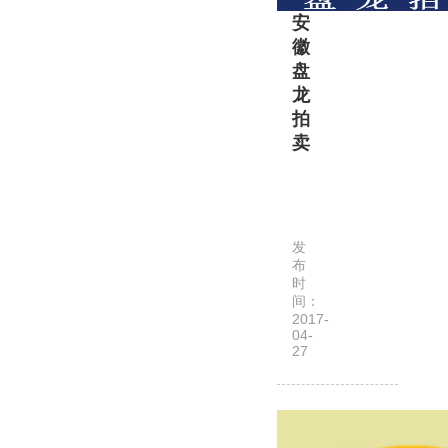
安
成
徽
立
盘
于
龙
2019
拍
年
卖
1
月
安
16
徽
日，
盘
注
发
龙
册
布
企
时
地
间：
业
址：
2017-
拍
…
04-
27
卖
集
团
有