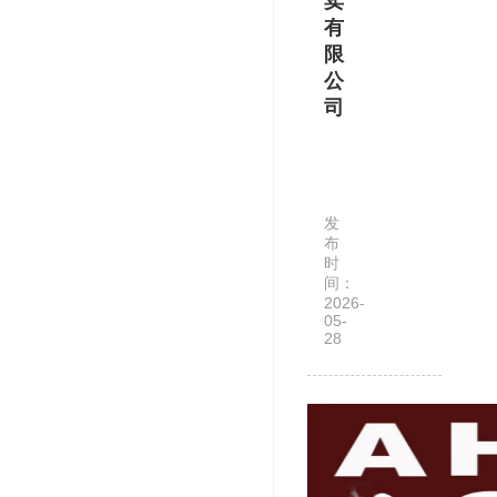
卖
有
限
公
司
合
肥
天
发
淘
布
拍
时
间：
卖
2026-
有
05-
28
限
公
司
是
一
家‌