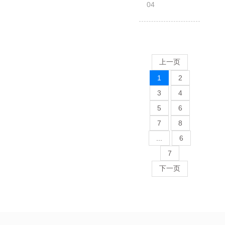
04
限
月
责
注
任
册…
公
司，
上一页
公
1
2
司
成
3
4
立
5
6
于
7
8
1998
...
6
年，
现
7
办
下一页
公
地
点
位
于