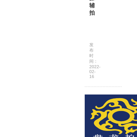
辅
并
拍
颁
发
安
《拍
徽
卖
天
行
发
源
业
布
辅
时
经
间：
拍
营
2022-
网
许
02-
16
络
可
科
证》，
技
…
服
务
有
限
公
司