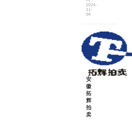
卖
2024-
有
11-
04
限
公
司
是
经
安
徽
省
商
安
务
徽
厅
拓
批
辉
准,
拍
在
卖
安
庆
安
市