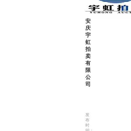
省
政
安
府
庆
批
宇
准，
虹
全
拍
国
卖
范
有
围
限
内
公
综
司
合
拍
安
卖
庆
企
宇
业；
发
虹
《中
布
拍
时
国…
间：