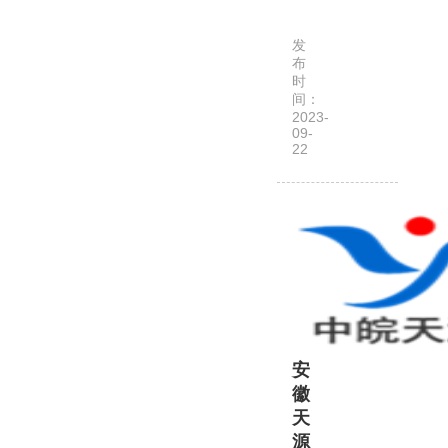
徽
工
拓
商
发
辉
行
布
拍
时
政
间：
卖
管
2023-
有
理
09-
22
限
局
公
注
司
册
是
成…
经
安
徽
省
商
安
务
徽
厅
天
批
源
准