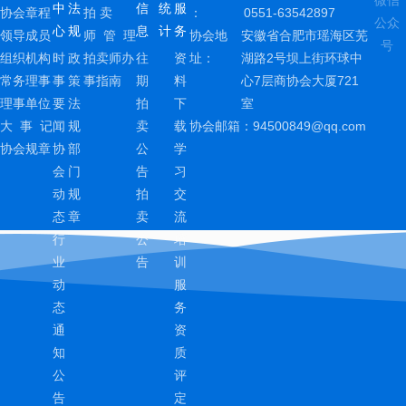
中
法
信
统
服
协会章程
拍 卖
：
0551-63542897
公众
心
规
息
计
务
领导成员
师 管 理
协会地
安徽省合肥市瑶海区芜
号
组织机构
时
政
拍卖师办
往
资
址：
湖路2号坝上街环球中
常务理事
事
策
事指南
期
料
心7层商协会大厦721
理事单位
要
法
拍
下
室
大 事 记
闻
规
卖
载
协会邮箱：
94500849@qq.com
协会规章
协
部
公
学
会
门
告
习
动
规
拍
交
态
章
卖
流
行
公
培
业
告
训
动
服
态
务
通
资
知
质
公
评
告
定