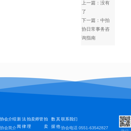
上一篇：没有
了
下一篇：中拍
协日常事务咨
询指南
协会介绍
新
法
拍卖师管
拍
数
其
联系我们
闻
律
理
卖
据
他
协会简介
协会电话
0551-63542827
微信