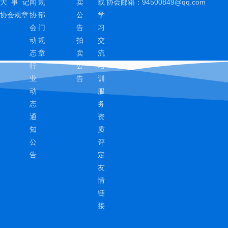
大 事 记
闻
规
卖
载
协会邮箱：
94500849@qq.com
协会规章
协
部
公
学
会
门
告
习
动
规
拍
交
态
章
卖
流
行
公
培
业
告
训
动
服
态
务
通
资
知
质
公
评
告
定
友
情
链
接