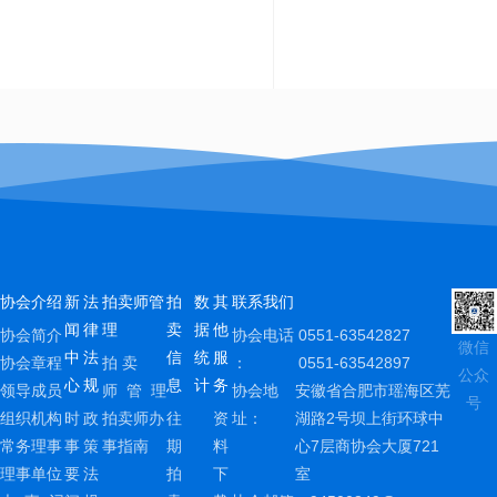
协会介绍
新
法
拍卖师管
拍
数
其
联系我们
闻
律
理
卖
据
他
协会简介
协会电话
0551-63542827
微信
中
法
信
统
服
协会章程
拍 卖
：
0551-63542897
公众
心
规
息
计
务
领导成员
师 管 理
协会地
安徽省合肥市瑶海区芜
号
组织机构
时
政
拍卖师办
往
资
址：
湖路2号坝上街环球中
常务理事
事
策
事指南
期
料
心7层商协会大厦721
理事单位
要
法
拍
下
室