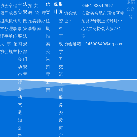
微信
中
法
信
统
服
协会章程
拍 卖
：
0551-63542897
公众
心
规
息
计
务
领导成员
师 管 理
协会地
安徽省合肥市瑶海区芜
号
组织机构
时
政
拍卖师办
往
资
址：
湖路2号坝上街环球中
常务理事
事
策
事指南
期
料
心7层商协会大厦721
理事单位
要
法
拍
下
室
大 事 记
闻
规
卖
载
协会邮箱：
94500849@qq.com
协会规章
协
部
公
学
会
门
告
习
动
规
拍
交
态
章
卖
流
行
公
培
业
告
训
动
服
态
务
通
资
知
质
公
评
告
定