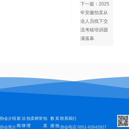
下一篇：2025
年安徽拍卖从
业人员线下交
流考核培训圆
满落幕
协会介绍
新
法
拍卖师管
拍
数
其
联系我们
闻
律
理
卖
据
他
协会简介
协会电话
0551-63542827